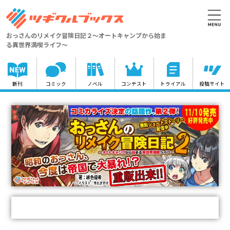
おっさんのリメイク冒険日記２～オートキャンプから始ま
る異世界満喫ライフ～
新刊
コミック
ノベル
コンテスト
トライアル
投稿サイト
刊行情報