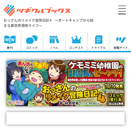
おっさんのリメイク冒険日記4 ～オートキャンプから始
まる異世界満喫ライフ～
新刊
コミック
ノベル
コンテスト
トライアル
投稿サイト
TOPICS