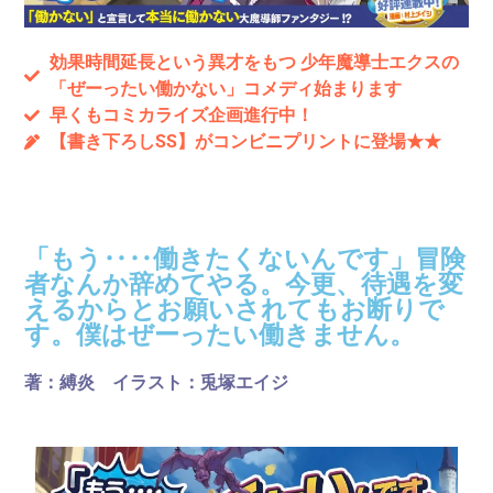
効果時間延長という異才をもつ 少年魔導士エクスの
「ぜーったい働かない」コメディ始まります
早くもコミカライズ企画進行中！
【書き下ろしSS】がコンビニプリントに登場★★
刊行情報
「もう‥‥働きたくないんです」冒険
者なんか辞めてやる。今更、待遇を変
えるからとお願いされてもお断りで
す。僕はぜーったい働きません。
著：縛炎
イラスト：兎塚エイジ