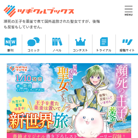
瀕死の王子を薬釜で煮て国外追放された聖女ですが、後悔
も反省もしていません。
新刊
コミック
ノベル
コンテスト
トライアル
投稿サイト