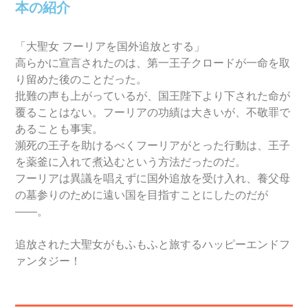
本の紹介
「大聖女 フーリアを国外追放とする」
高らかに宣言されたのは、第一王子クロードが一命を取
り留めた後のことだった。
批難の声も上がっているが、国王陛下より下された命が
覆ることはない。フーリアの功績は大きいが、不敬罪で
あることも事実。
瀕死の王子を助けるべくフーリアがとった行動は、王子
を薬釜に入れて煮込むという方法だったのだ。
フーリアは異議を唱えずに国外追放を受け入れ、養父母
の墓参りのために遠い国を目指すことにしたのだが
――。
追放された大聖女がもふもふと旅するハッピーエンドフ
ァンタジー！