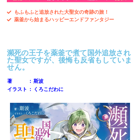
もふもふと追放された大聖女の奇跡の旅！
薬釜から始まるハッピーエンドファンタジー
刊行情報
瀕死の王子を薬釜で煮て国外追放され
た聖女ですが、後悔も反省もしていま
せん。
著
：
斯波
イラスト
：
くろこだわに