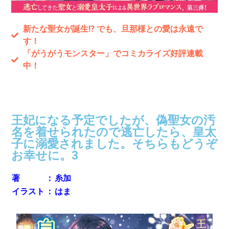
新たな聖女が誕生!? でも、旦那様との愛は永遠で
す！
「がうがうモンスター」でコミカライズ好評連載
中！
刊行情報
王妃になる予定でしたが、偽聖女の汚
名を着せられたので逃亡したら、皇太
子に溺愛されました。そちらもどうぞ
お幸せに。3
著
：
糸加
イラスト
：
はま