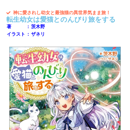
刊行情報
神に愛されし幼女と最強猫の異世界気まま旅！
転生幼女は愛猫とのんびり旅をする
著
：
茨木野
イラスト
：
ザネリ