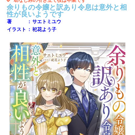
幼なじみの引き立て役は卒業です
余りもの令嬢と訳あり令息は意外と相
性が良いようです
著
：
サエトミユウ
イラスト
：
祀花よう子