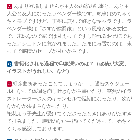
あまり登場しませんが主人公の家の執事と、あと主
人公と友人になったラベンダー様です。執事はめちゃく
ちゃモブですけど、丁寧に無礼で好きなキャラです。ラ
ベンダー様は「さすが侯爵家」という風格がある女性
で、末妹なので家では甘えっ子ですし頼れるお兄様であ
ったアシュトンに惹かれました。たまに毒舌なのは、末
っ子で感情のセーブが甘いからです。
書籍化される過程で印象深いのは？（改稿が大変、
イラストがうれしい、など）
紆余曲折あったことでしょうか……。過密スケジュー
ルになって体調を崩し吐きながら書いたり、突然のイラ
ストレーターさんのキャンセルで延期になったり、次が
なかなか決まらなかったり。
祀花よう子先生が受けてくださったときはありがたすぎ
て拝みました。時間のない中描いてくださって、めちゃ
くちゃ感謝しております。