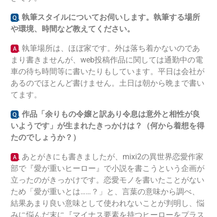
執筆スタイルについてお伺いします。執筆する場所
や環境、時間など教えてください。
執筆場所は、ほぼ家です。外は落ち着かないのであ
まり書きませんが、web投稿作品に関しては通勤中の電
車の待ち時間等に書いたりもしています。平日は会社が
あるのでほとんど書けません。土日は朝から晩まで書い
てます。
作品「余りもの令嬢と訳あり令息は意外と相性が良
いようです」
が生まれたきっかけは？（何から着想を得
たのでしょうか？）
あとがきにも書きましたが、mixi2の異世界恋愛作家
部で『愛が重いヒーロー』で小説を書こうという企画が
立ったのがきっかけです。恋愛モノを書いたことがない
ため「愛が重いとは……？」と、言葉の意味から調べ、
結果あまり良い意味として使われないことが判明し、悩
みに悩んだ末に『マイナス要素を持つヒーローをプラス