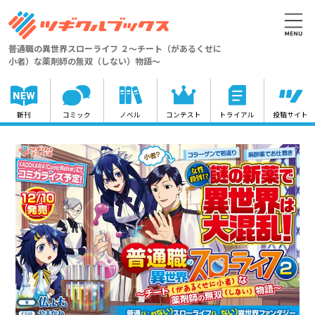
普通職の異世界スローライフ ２～チート（があるくせに
小者）な薬剤師の無双（しない）物語～
新刊
コミック
ノベル
コンテスト
トライアル
投稿サイト