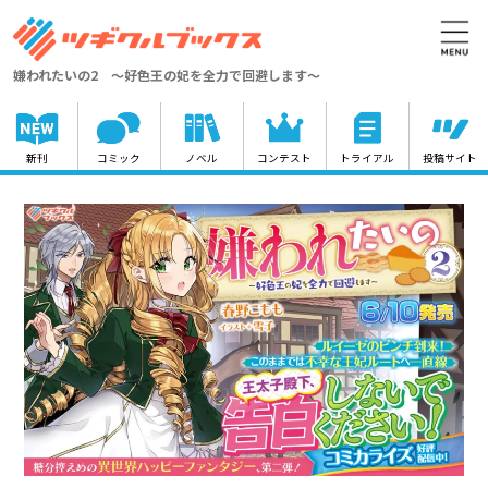
嫌われたいの2 ～好色王の妃を全力で回避します～
新刊
コミック
ノベル
コンテスト
トライアル
投稿サイト