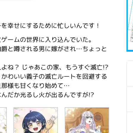
子を幸せにするために忙しいんです！
女ゲームの世界に入り込んでいた。
伯爵と噂される男に嫁がされ…ちょっと
よね？ じゃあこの家、もうすぐ滅亡!?
、かわいい義子の滅亡ルートを回避する
旦那様も甘くなり始めて…
んだか光るし火が出るんですが!?