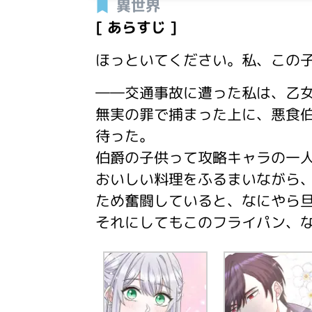
異世界
[ あらすじ ]
ほっといてください。私、この
――交通事故に遭った私は、乙
無実の罪で捕まった上に、悪食
待った。
伯爵の子供って攻略キャラの一人
おいしい料理をふるまいながら
ため奮闘していると、なにやら
それにしてもこのフライパン、な