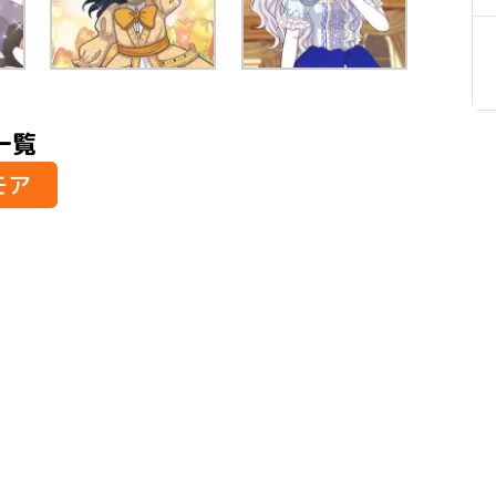
一覧
モア