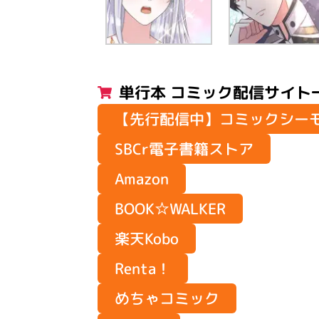
単行本 コミック配信サイト
【先行配信中】コミックシー
SBCr電子書籍ストア
Amazon
BOOK☆WALKER
楽天Kobo
Renta！
めちゃコミック